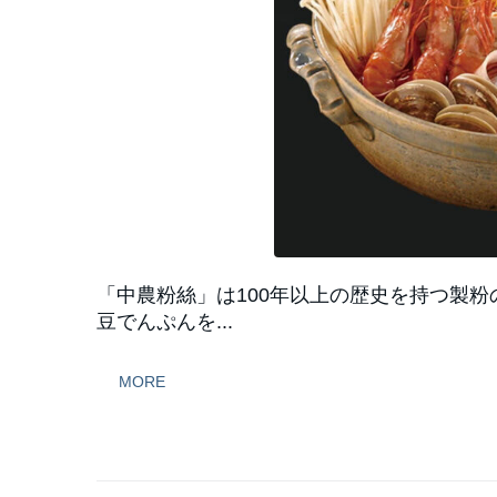
「中農粉絲」は100年以上の歴史を持つ製
豆でんぷんを...
MORE