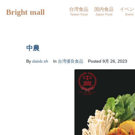
台湾食品
国内食品
イベン
Bright mall
Taiwan Food
Japan Food
Event
中農
By
daixb.sh
In
台湾優良食品
Posted
9月 26, 2023