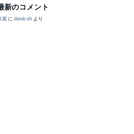
最新のコメント
皇翼
に
daixb.sh
より